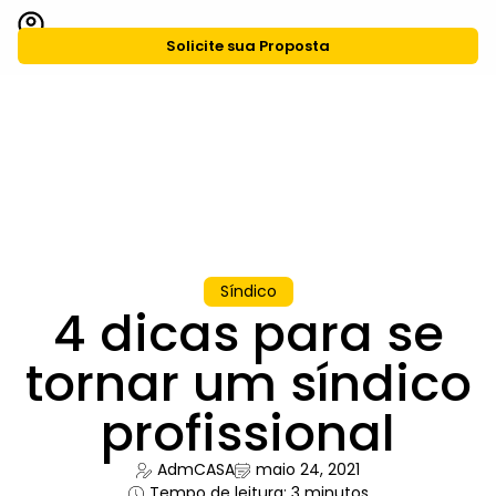
Solicite sua Proposta
CASA Agiliza
Grupo CASA
Síndico
4 dicas para se
tornar um síndico
profissional
AdmCASA
maio 24, 2021
Tempo de leitura: 3 minutos