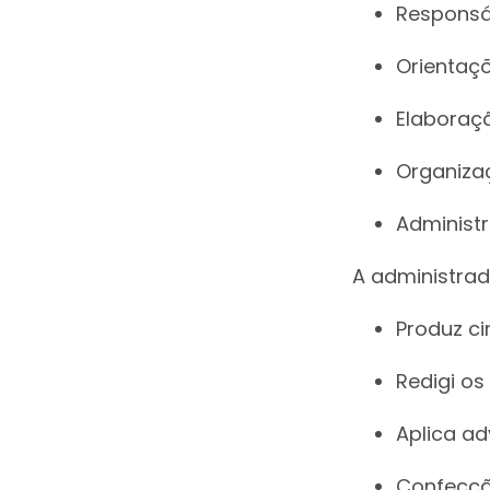
Responsá
Orientaç
Elaboraç
Organiza
Administr
A administra
Produz ci
Redigi o
Aplica ad
Confecção