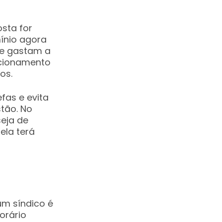
osta for
ínio agora
ue gastam a
acionamento
ros.
fas e evita
tão. No
seja de
ela terá
m síndico é
orário