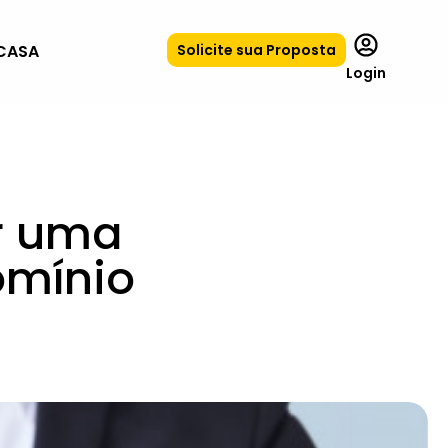
CASA
Solicite sua Proposta
Login
r uma
omínio