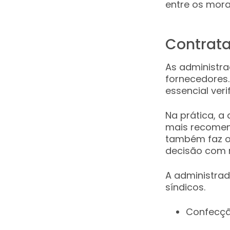
entre os mora
Contrata
As administr
fornecedores.
essencial ver
Na prática, a
mais recomend
também faz os
decisão com 
A administrad
síndicos.
Confecçã