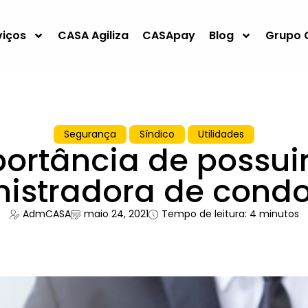
viços
CASA Agiliza
CASApay
Blog
Grupo 
Segurança
Síndico
Utilidades
portância de possui
istradora de cond
AdmCASA
maio 24, 2021
Tempo de leitura: 4 minutos