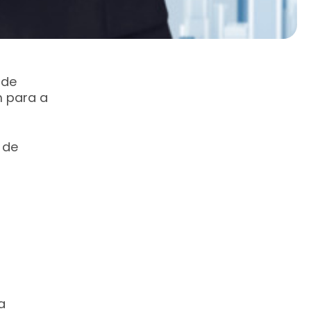
 de
m para a
 de
a