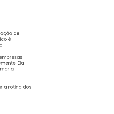
tação de
ico é
o.
s empresas
mente. Ela
omar a
r a rotina dos