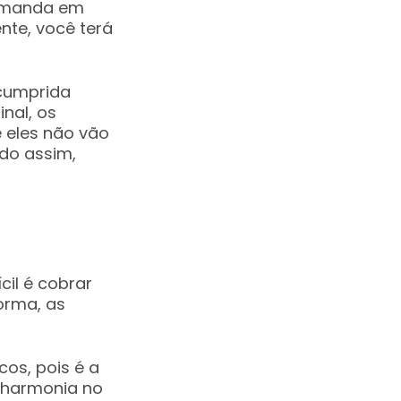
demanda em
nte, você terá
 cumprida
nal, os
 eles não vão
do assim,
il é cobrar
orma, as
os, pois é a
a harmonia no