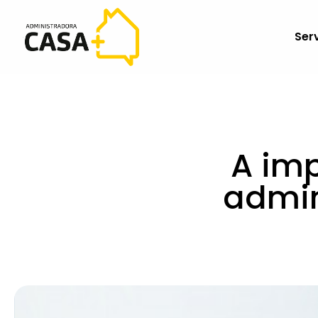
Ser
A im
admin