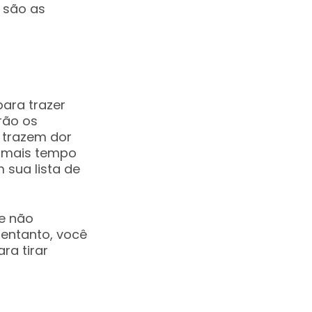
s são as
ara trazer
rão os
 trazem dor
m mais tempo
 sua lista de
 e não
entanto, você
ra tirar