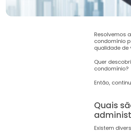
Resolvemos a
condomínio p
qualidade de 
Quer descobri
condomínio?
Então, contin
Quais sã
adminis
Existem diver