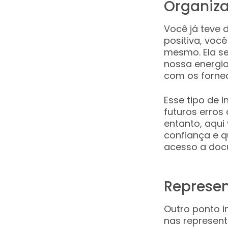
Organiz
Você já teve 
positiva, voc
mesmo. Ela s
nossa energia
com os forne
Esse tipo de 
futuros erros
entanto, aqui
confiança e q
acesso a doc
Represen
Outro ponto 
nas represent