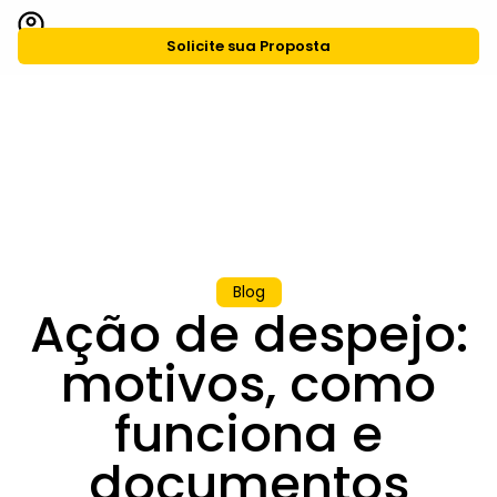
Solicite sua Proposta
CASA Agiliza
Grupo CASA
Blog
Ação de despejo:
motivos, como
funciona e
documentos