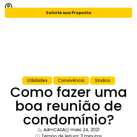
Solicite sua Proposta
CASA Agiliza
Grupo CASA
Utilidades
Convivência
Síndico
Como fazer uma
boa reunião de
condomínio?
AdmCASA
maio 24, 2021
Tempo de leitura: 3 minutos