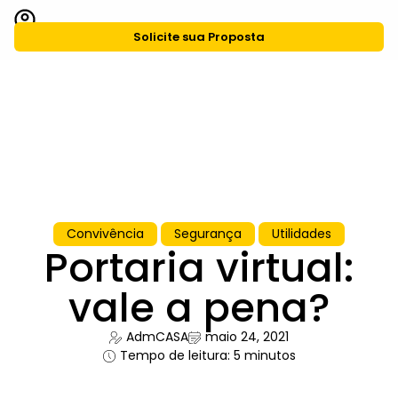
Solicite sua Proposta
CASA Agiliza
Grupo CASA
Convivência
Segurança
Utilidades
Portaria virtual:
vale a pena?
AdmCASA
maio 24, 2021
Tempo de leitura: 5 minutos