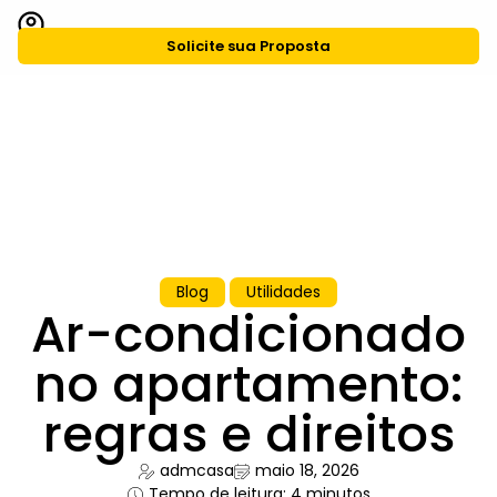
Solicite sua Proposta
CASA Agiliza
Grupo CASA
Blog
Utilidades
Ar-condicionado
no apartamento:
regras e direitos
admcasa
maio 18, 2026
Tempo de leitura: 4 minutos