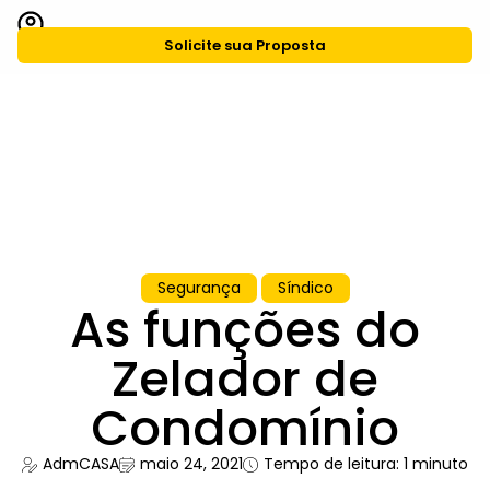
Solicite sua Proposta
CASA Agiliza
Grupo CASA
Segurança
Síndico
As funções do
Zelador de
Condomínio
AdmCASA
maio 24, 2021
Tempo de leitura: 1 minuto