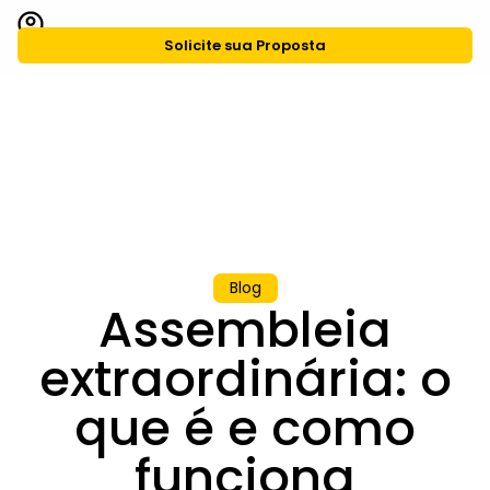
Solicite sua Proposta
CASA Agiliza
Grupo CASA
Blog
Assembleia
extraordinária: o
que é e como
funciona