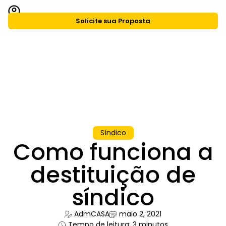
Solicite sua Proposta
CASA Agiliza
Grupo CASA
Síndico
Como funciona a
destituição de
síndico
AdmCASA
maio 2, 2021
Tempo de leitura: 3 minutos