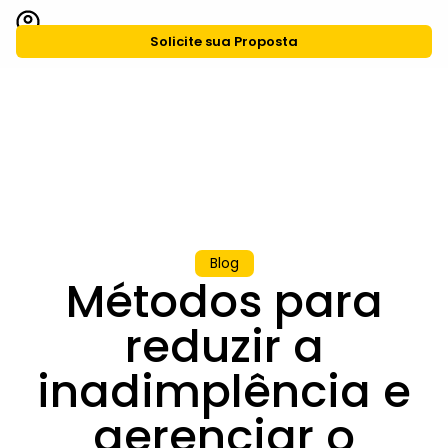
Solicite sua Proposta
CASA Agiliza
Grupo CASA
Blog
Métodos para
reduzir a
inadimplência e
gerenciar o