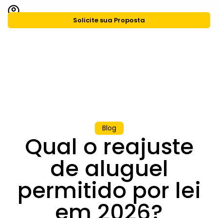
Solicite sua Proposta
CASA Agiliza
Grupo CASA
Blog
Qual o reajuste
de aluguel
permitido por lei
em 2026?