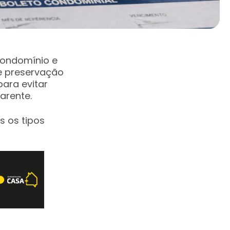
condomínio e
e preservação
ara evitar
arente.
s os tipos