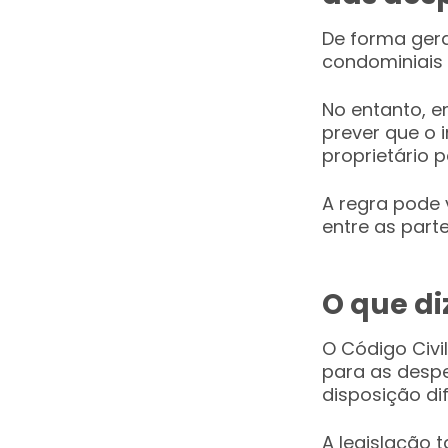
De forma ger
condominiais 
No entanto, e
prever que o 
proprietário 
A regra pode
entre as parte
O que di
O Código Civi
para as despe
disposição di
A legislação