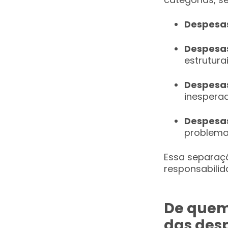
Despesas
Despesas
estruturai
Despesas
inespera
Despesas
problemas
Essa separaçã
responsabilid
De quem
das des