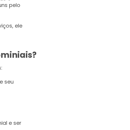
uns pelo
iços, ele
miniais?
:
e seu
al e ser