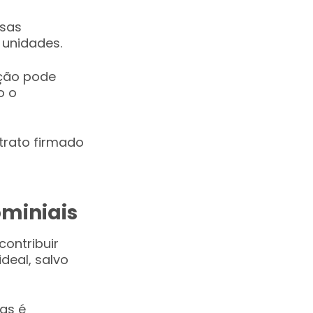
esas
 unidades.
ação pode
o o
trato firmado
ominiais
contribuir
deal, salvo
as é