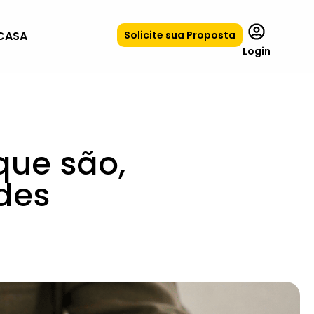
CASA
Solicite sua Proposta
Login
que são,
des