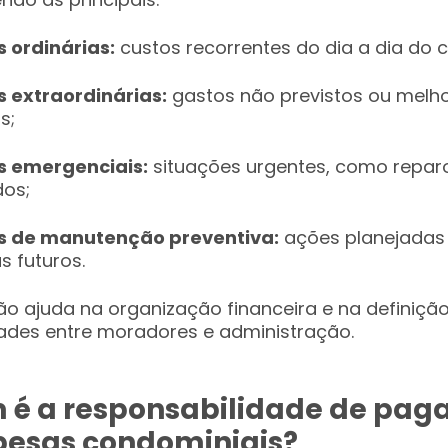
 ordinárias:
custos recorrentes do dia a dia do 
 extraordinárias:
gastos não previstos ou melho
s;
 emergenciais:
situações urgentes, como repar
dos;
 de manutenção preventiva:
ações planejadas 
 futuros.
o ajuda na organização financeira e na definiçã
ades entre moradores e administração.
 é a responsabilidade de pa
pesas condominiais?