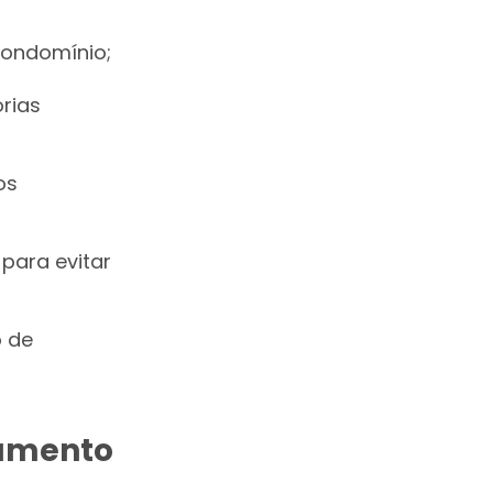
condomínio;
rias
os
para evitar
o de
gamento