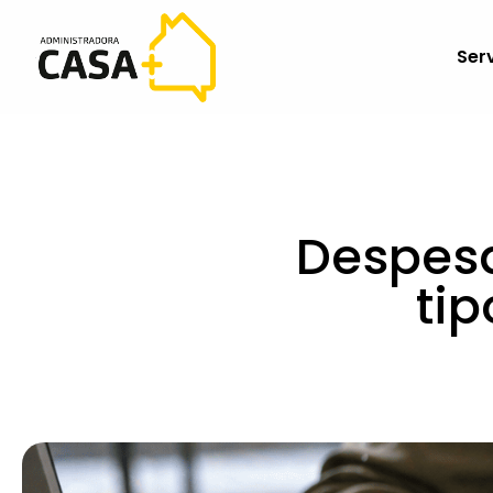
Ser
Despesa
ti