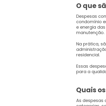
O que s
Despesas con
condomínio e
e energia das
manutenção.
Na prática, s
administração
residencial.
Essas despesa
para a qualid
Quais os
As despesas c
categorias, se