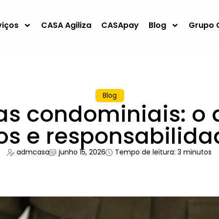
viços
CASA Agiliza
CASApay
Blog
Grupo 
Blog
s condominiais: o 
pos e responsabilida
admcasa
junho 15, 2026
Tempo de leitura: 3 minutos