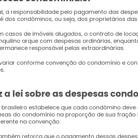
al, a responsabilidade pelo pagamento das desp
é dos condôminos, ou seja, dos proprietários das
m casos de imóveis alugados, o contrato de loc
inquilino arque com despesas ordinárias, enquant
permanece responsável pelas extraordinárias.
 variar conforme convenção do condomínio e con
s.
z a lei sobre as despesas cond
l brasileiro estabelece que cada condômino deve 
sas do condomínio na proporção de sua fração i
ferente na convenção.
 também reforça que o pagamento dessas despes