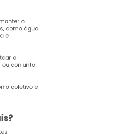
 manter o
as, como água
a e
tear a
 ou conjunto
io coletivo e
is?
tes