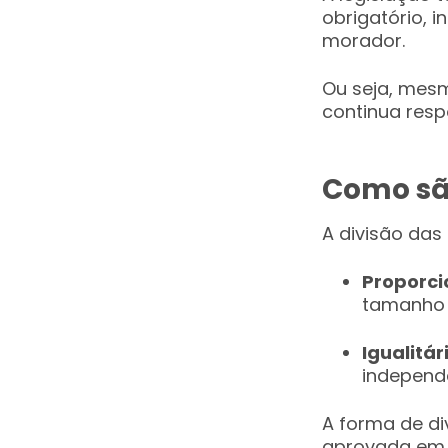
obrigatório, 
morador.
Ou seja, mesm
continua resp
Como sã
A divisão das
Proporcio
tamanho 
Igualitár
independ
A forma de di
aprovada em 